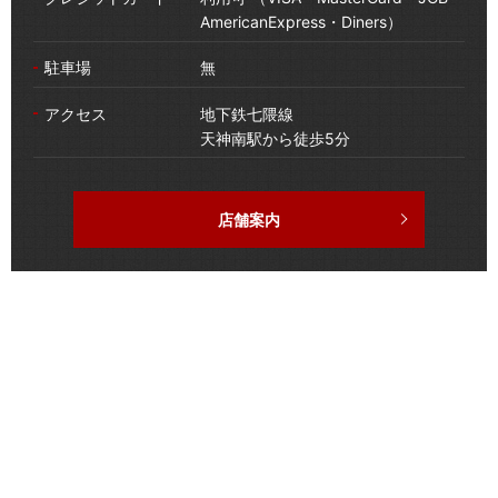
AmericanExpress・Diners）
駐車場
無
アクセス
地下鉄七隈線
天神南駅から徒歩5分
店舗案内