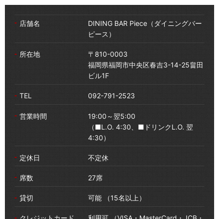
店舗名
DINING BAR Piece（ダイニングバー
ピース）
所在地
〒810-0003
福岡県福岡市中央区春吉3-14-25畠田
ビル1F
TEL
092-791-2523
営業時間
19:00～翌5:00
（■L.O. 4:30、■ドリンクL.O. 翌
4:30）
定休日
不定休
席数
27席
貸切
可能 （15名以上）
クレジットカード
利用可 （VISA・MasterCard・JCB・