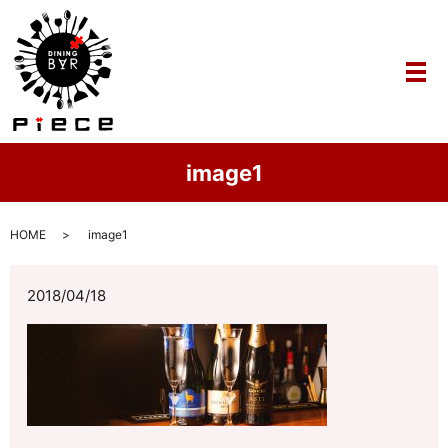
メ
image1
HOME
image1
2018/04/18