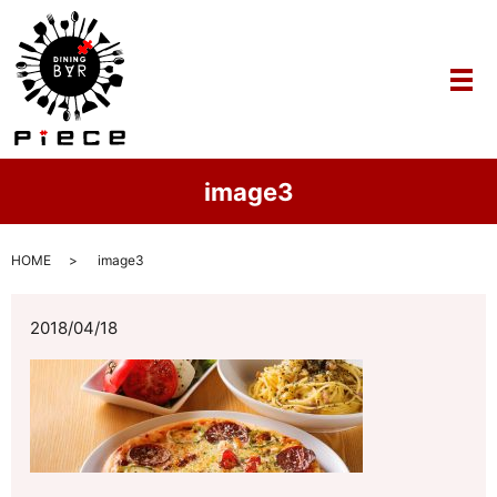
メ
image3
HOME
image3
2018/04/18